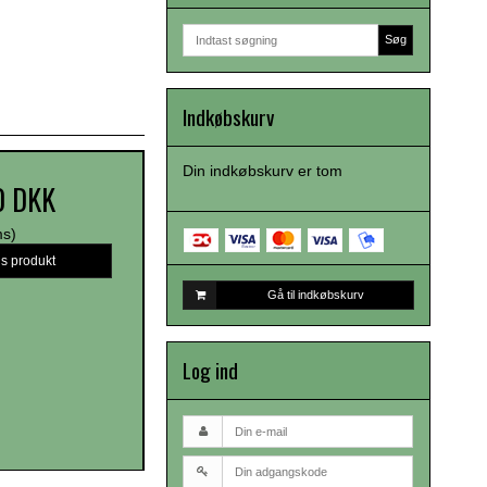
Søg
Indkøbskurv
Din indkøbskurv er tom
0 DKK
ms)
is produkt
Gå til indkøbskurv
Log ind