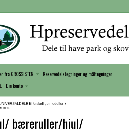
er fra GROSSISTEN
Reservedelstegninger og måltegninger
t.
Din konto
NIVERSALDELE til forskellige modeller
/
ger mm.
ul/ bæreruller/hjul/