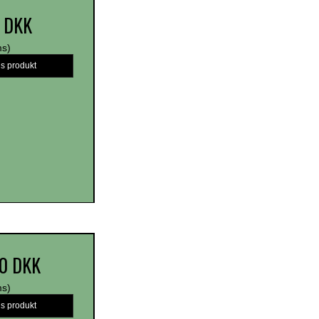
5 DKK
ms)
is produkt
0 DKK
ms)
is produkt