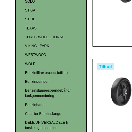
SOLO
STIGA
STIHL
TEXAS
TORO - WHEEL HORSE
VIKING - PARK
WESTWOOD
WOLF
Tilbud
Benzinfiltre/ brændstoffiltre
Benzinpumper
Benzinslange/spændebånd/
tankgennemføring
Benzinhaner
Clips for Benzinslange
DELE/UNIVERSALDELE til
forskellige modeller