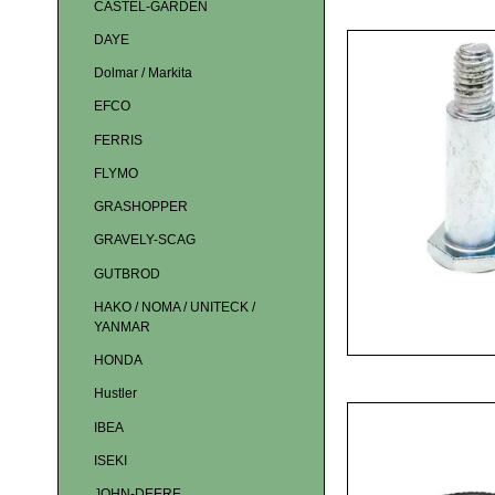
CASTEL-GARDEN
DAYE
Dolmar / Markita
EFCO
FERRIS
FLYMO
GRASHOPPER
GRAVELY-SCAG
GUTBROD
HAKO / NOMA / UNITECK /
YANMAR
HONDA
Hustler
IBEA
ISEKI
JOHN-DEERE