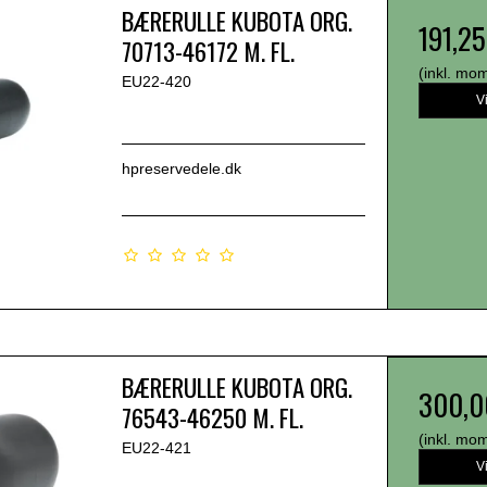
BÆRERULLE KUBOTA ORG.
191,2
70713-46172 M. FL.
(inkl. mo
EU22-420
V
hpreservedele.dk
BÆRERULLE KUBOTA ORG.
300,0
76543-46250 M. FL.
(inkl. mo
EU22-421
V