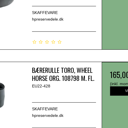
SKAFFEVARE
hpreservedele.dk
BÆRERULLE TORO, WHEEL
165,0
HORSE ORG. 108798 M. FL.
(inkl. mo
EU22-428
V
SKAFFEVARE
hpreservedele.dk