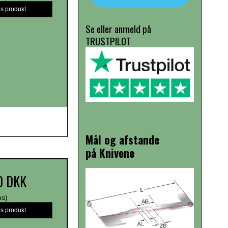
is produkt
Se eller anmeld på
TRUSTPILOT
Mål og afstande
på Knivene
0 DKK
ms)
is produkt