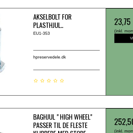
AKSELBOLT FOR
23,75
PLASTHJUL..
(inkl. mo
EU1-353
V
hpreservedele.dk
BAGHJUL " HIGH WHEEL"
252,5
PASSER TIL DE FLESTE
(inkl. mo