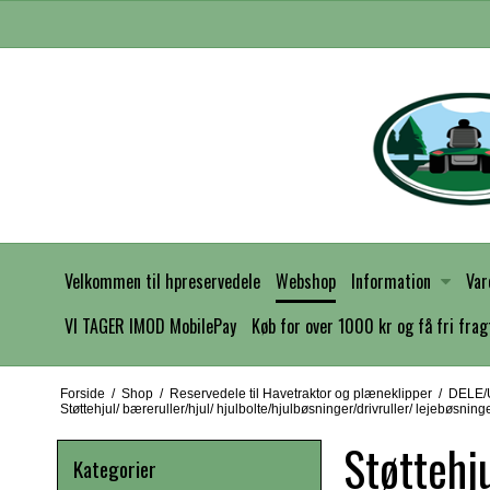
Velkommen til hpreservedele
Webshop
Information
Var
VI TAGER IMOD MobilePay
Køb for over 1000 kr og få fri frag
Forside
/
Shop
/
Reservedele til Havetraktor og plæneklipper
/
DELE/U
Støttehjul/ bæreruller/hjul/ hjulbolte/hjulbøsninger/drivruller/ lejebøsnin
Støttehj
Kategorier