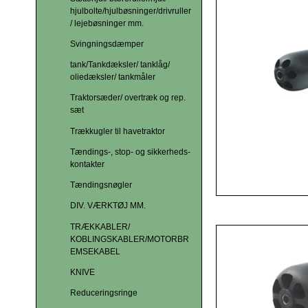
hjulbolte/hjulbøsninger/drivruller
/ lejebøsninger mm.
Svingningsdæmper
tank/Tankdæksler/ tanklåg/
oliedæksler/ tankmåler
Traktorsæder/ overtræk og rep.
sæt
Trækkugler til havetraktor
Tændings-, stop- og sikkerheds-
kontakter
Tændingsnøgler
DIV. VÆRKTØJ MM.
TRÆKKABLER/
KOBLINGSKABLER/MOTORBR
EMSEKABEL
KNIVE
Reduceringsringe