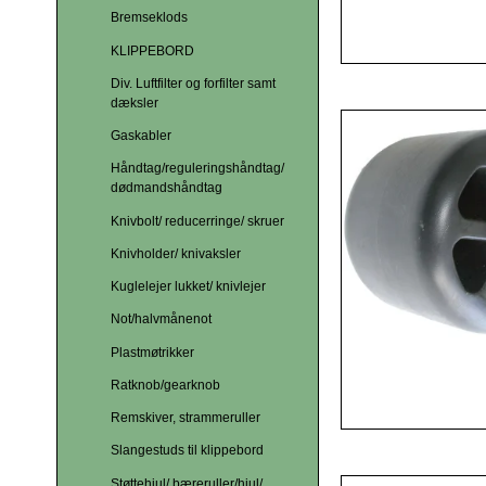
Bremseklods
KLIPPEBORD
Div. Luftfilter og forfilter samt
dæksler
Gaskabler
Håndtag/reguleringshåndtag/
dødmandshåndtag
Knivbolt/ reducerringe/ skruer
Knivholder/ knivaksler
Kuglelejer lukket/ knivlejer
Not/halvmånenot
Plastmøtrikker
Ratknob/gearknob
Remskiver, strammeruller
Slangestuds til klippebord
Støttehjul/ bæreruller/hjul/