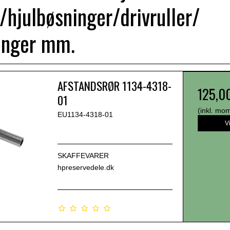
e/hjulbøsninger/drivruller/
inger mm.
AFSTANDSRØR 1134-4318-
125,0
01
(inkl. mo
EU1134-4318-01
V
SKAFFEVARER
hpreservedele.dk