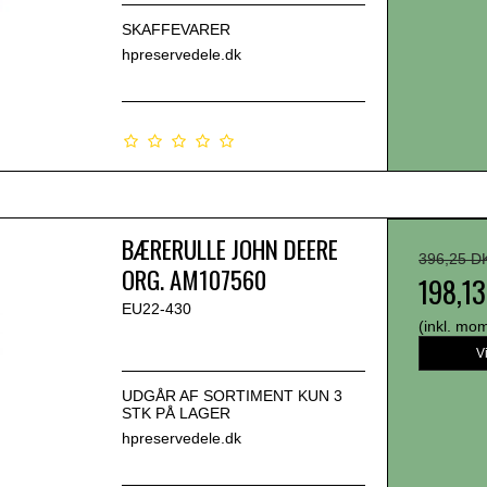
SKAFFEVARER
hpreservedele.dk
BÆRERULLE JOHN DEERE
396,25 D
ORG. AM107560
198,1
EU22-430
(inkl. mo
V
UDGÅR AF SORTIMENT KUN 3
STK PÅ LAGER
hpreservedele.dk