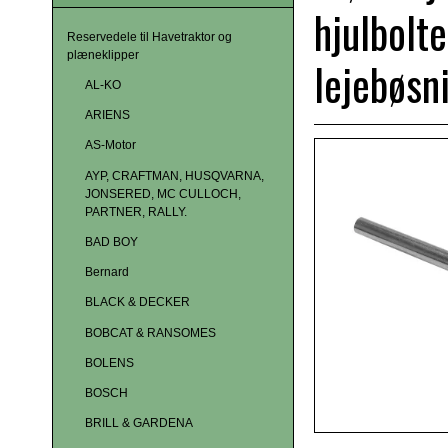
hjulbolt
Reservedele til Havetraktor og
plæneklipper
lejebøsn
AL-KO
ARIENS
AS-Motor
AYP, CRAFTMAN, HUSQVARNA,
JONSERED, MC CULLOCH,
PARTNER, RALLY.
BAD BOY
Bernard
BLACK & DECKER
BOBCAT & RANSOMES
BOLENS
BOSCH
BRILL & GARDENA