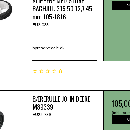
KLIPPERE MED STORE
V
BAGHJUL. 315 50 12,7 45
mm 105-1816
EU2-038
hpreservedele.dk
BÆRERULLE JOHN DEERE
105,0
M89339
(inkl. mo
EU22-739
V