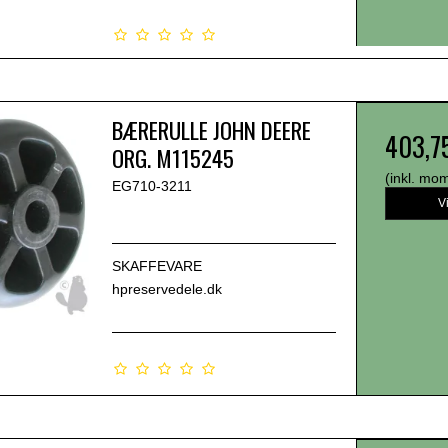
BÆRERULLE JOHN DEERE
403,7
ORG. M115245
(inkl. mo
EG710-3211
V
SKAFFEVARE
hpreservedele.dk