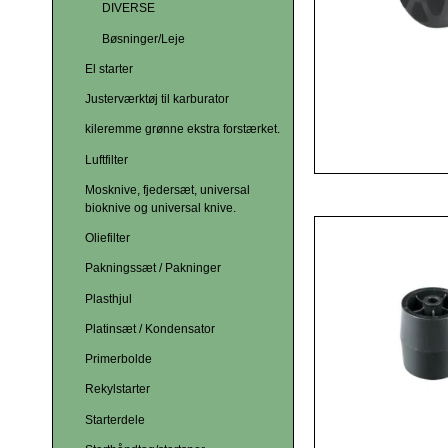
DIVERSE
Bøsninger/Leje
El starter
Justerværktøj til karburator
kileremme grønne ekstra forstærket.
Luftfilter
Mosknive, fjedersæt, universal
bioknive og universal knive.
Oliefilter
Pakningssæt / Pakninger
Plasthjul
Platinsæt / Kondensator
Primerbolde
Rekylstarter
Starterdele