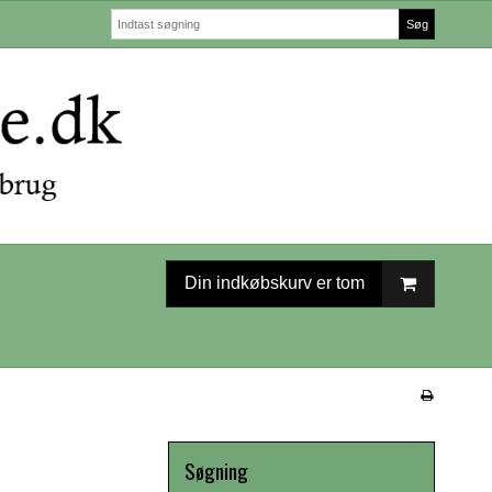
Søg
Din indkøbskurv er tom
Søgning