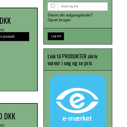
Husk log ind
Glemt din adgangskode?
 DKK
Opret bruger
ms)
Log ind
is produkt
Link til PRODUKTER skriv
varenr i søg og se pris
0 DKK
ms)