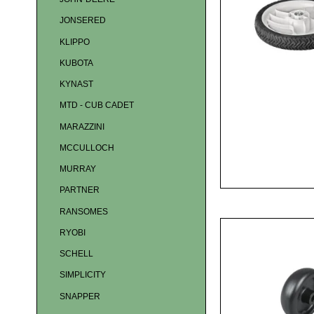
JONSERED
KLIPPO
KUBOTA
KYNAST
MTD - CUB CADET
MARAZZINI
MCCULLOCH
MURRAY
PARTNER
RANSOMES
RYOBI
SCHELL
SIMPLICITY
SNAPPER