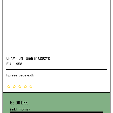
CHAMPION Tændrør XC92YC
EU11-958
hpreservedele.dk
55,00 DKK
(inkl. moms)