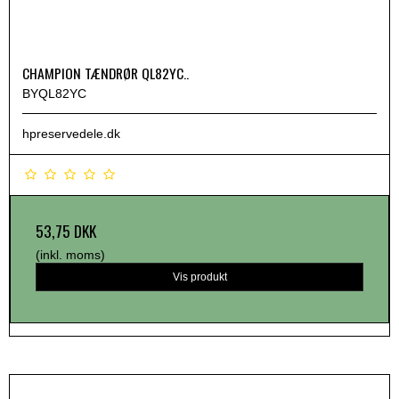
CHAMPION TÆNDRØR QL82YC..
BYQL82YC
hpreservedele.dk
53,75 DKK
(inkl. moms)
Vis produkt