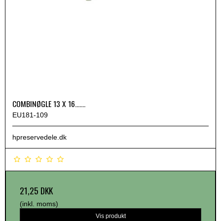
COMBINØGLE 13 X 16.......
EU181-109
hpreservedele.dk
21,25 DKK
(inkl. moms)
Vis produkt