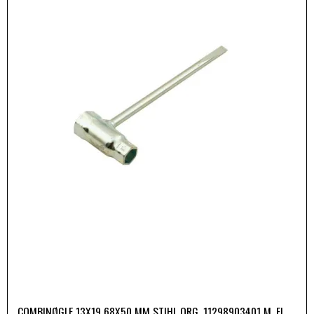
COMBINØGLE 13X19 68X50 MM STIHL ORG. 11298903401 M. FL.