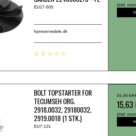
(inkl. mo
EU17-505
V
hpreservedele.dk
BOLT TOPSTARTER FOR
31,25 DK
TECUMSEH ORG.
15,63
2918.0032, 29180032,
(inkl. mo
2919.0018 (1 STK.)
V
EU7-131