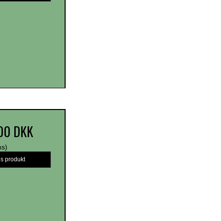
,00 DKK
ms)
is produkt