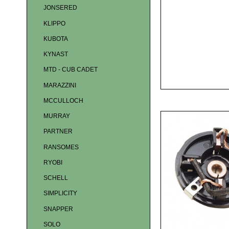
JONSERED
KLIPPO
KUBOTA
KYNAST
MTD - CUB CADET
MARAZZINI
MCCULLOCH
MURRAY
PARTNER
RANSOMES
RYOBI
SCHELL
SIMPLICITY
SNAPPER
SOLO