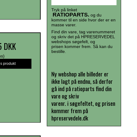
Tryk på linket
RATIOPARTS.
og du
kommer til en side hvor der er en
masse varer.
Find din vare, tag varenummeret
og skriv det på HPRESERVEDEL
webshops søgefelt, og
5 DKK
prisen kommer frem. Så kan du
bestille.
ms)
is produkt
Ny webshop alle billeder er
ikke lagt på endnu, så derfor
gå ind på ratioparts find din
vare og skriv
varenr. i søgefeltet, og prisen
kommer frem på
hpreservedele.dk