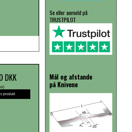
Se eller anmeld på
TRUSTPILOT
0 DKK
Mål og afstande
på Knivene
ms)
is produkt