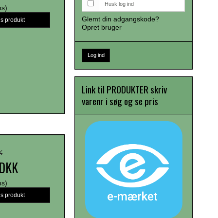
Husk log ind
ms)
Glemt din adgangskode?
is produkt
Opret bruger
Log ind
Link til PRODUKTER skriv
varenr i søg og se pris
K
 DKK
ms)
is produkt