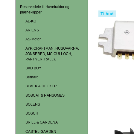
Reservedele til Havetraktor og
plæneklipper
Tilbud
AL-KO
ARIENS
AS-Motor
AYP, CRAFTMAN, HUSQVARNA,
JONSERED, MC CULLOCH,
PARTNER, RALLY.
BAD BOY
Bernard
BLACK & DECKER
BOBCAT & RANSOMES
BOLENS
BOSCH
BRILL & GARDENA
CASTEL-GARDEN