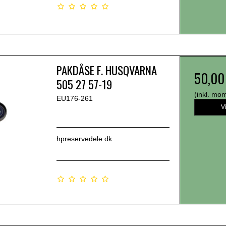
PAKDÅSE F. HUSQVARNA
50,00
505 27 57-19
(inkl. mo
EU176-261
V
hpreservedele.dk