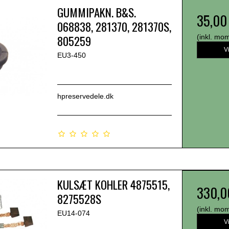
GUMMIPAKN. B&S.
35,00
068838, 281370, 281370S,
805259
(inkl. mo
V
EU3-450
hpreservedele.dk
KULSÆT KOHLER 4875515,
330,0
8275528S
(inkl. mo
EU14-074
V