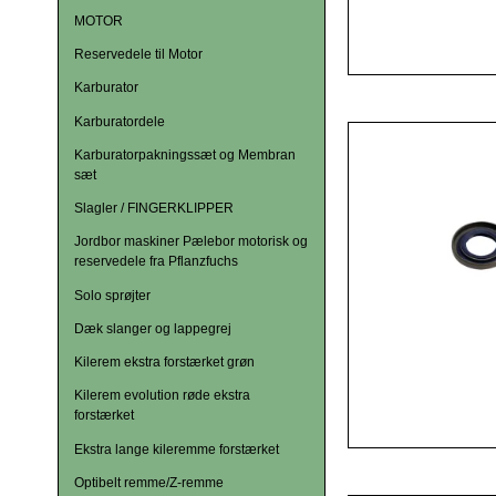
MOTOR
Reservedele til Motor
Karburator
Karburatordele
Karburatorpakningssæt og Membran
sæt
Slagler / FINGERKLIPPER
Jordbor maskiner Pælebor motorisk og
reservedele fra Pflanzfuchs
Solo sprøjter
Dæk slanger og lappegrej
Kilerem ekstra forstærket grøn
Kilerem evolution røde ekstra
forstærket
Ekstra lange kileremme forstærket
Optibelt remme/Z-remme