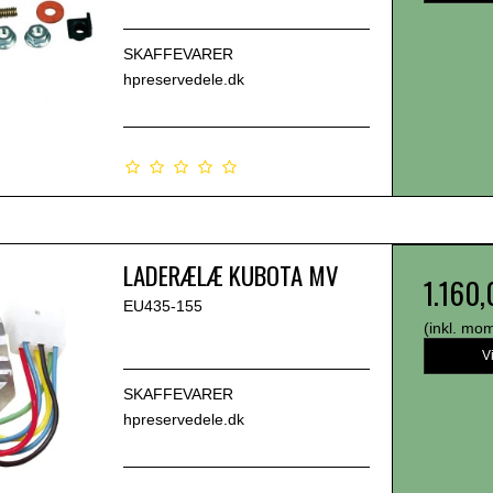
SKAFFEVARER
hpreservedele.dk
LADERÆLÆ KUBOTA MV
1.160
EU435-155
(inkl. mo
V
SKAFFEVARER
hpreservedele.dk