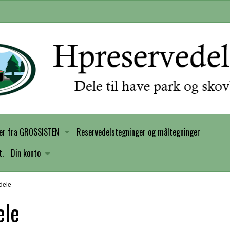
er fra GROSSISTEN
Reservedelstegninger og måltegninger
t.
Din konto
dele
ele