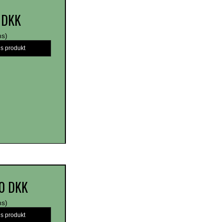
 DKK
ms)
is produkt
0 DKK
ms)
is produkt