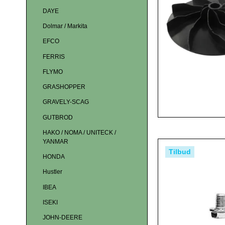
DAYE
Dolmar / Markita
EFCO
FERRIS
FLYMO
GRASHOPPER
GRAVELY-SCAG
GUTBROD
HAKO / NOMA / UNITECK /
YANMAR
Tilbud
HONDA
Hustler
IBEA
ISEKI
JOHN-DEERE