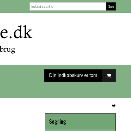
Søg
Din indkøbskurv er tom
Søgning