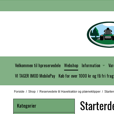
Velkommen til hpreservedele
Webshop
Information
Var
VI TAGER IMOD MobilePay
Køb for over 1000 kr og få fri frag
Forside
/
Shop
/
Reservedele til Havetraktor og plæneklipper
/
Starter
Starterd
Kategorier