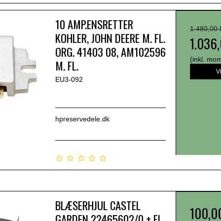
10 AMP.ENSRETTER
1.480,00
KOHLER, JOHN DEERE M. FL.
1.036
ORG. 41403 08, AM102596
(inkl. mo
M. FL.
V
EU3-092
hpreservedele.dk
BLÆSERHJUL CASTEL
100,0
GARDEN 22465602/0 + FL