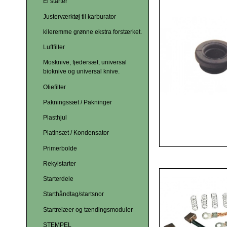
El starter
Justerværktøj til karburator
kileremme grønne ekstra forstærket.
Luftfilter
Mosknive, fjedersæt, universal
bioknive og universal knive.
Oliefilter
Pakningssæt / Pakninger
Plasthjul
Platinsæt / Kondensator
Primerbolde
Rekylstarter
Starterdele
Starthåndtag/startsnor
Startrelæer og tændingsmoduler
STEMPEL