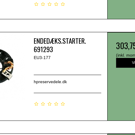
ENDEDÆKS.STARTER.
303,7
691293
(inkl. mo
EU3-177
V
hpreservedele.dk