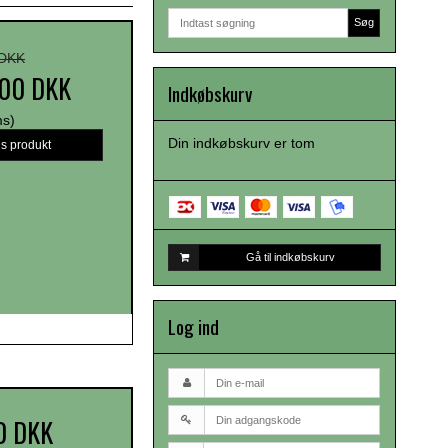
Søg
 DKK
,00 DKK
Indkøbskurv
ms)
Din indkøbskurv er tom
is produkt
Gå til indkøbskurv
Log ind
0 DKK