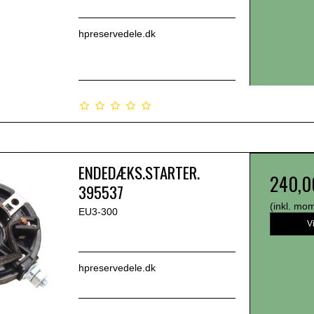
hpreservedele.dk
ENDEDÆKS.STARTER.
240,0
395537
(inkl. mo
EU3-300
V
hpreservedele.dk