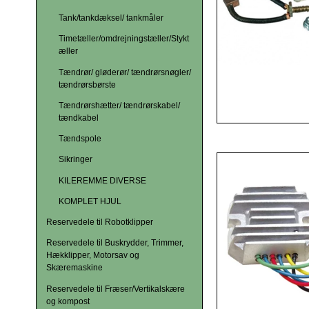
Tank/tankdæksel/ tankmåler
Timetæller/omdrejningstæller/Stykt
æller
Tændrør/ gløderør/ tændrørsnøgler/
tændrørsbørste
Tændrørshætter/ tændrørskabel/
tændkabel
Tændspole
Sikringer
KILEREMME DIVERSE
KOMPLET HJUL
Reservedele til Robotklipper
Reservedele til Buskrydder, Trimmer,
Hækklipper, Motorsav og
Skæremaskine
Reservedele til Fræser/Vertikalskære
og kompost