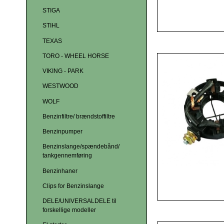
STIGA
STIHL
TEXAS
TORO - WHEEL HORSE
VIKING - PARK
WESTWOOD
WOLF
Benzinfiltre/ brændstoffiltre
Benzinpumper
Benzinslange/spændebånd/
tankgennemføring
Benzinhaner
Clips for Benzinslange
DELE/UNIVERSALDELE til
forskellige modeller