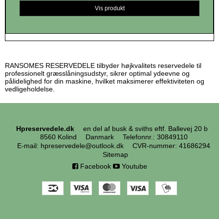
Vis produkt
RANSOMES RESERVEDELE tilbyder højkvalitets reservedele til
professionelt græsslåningsudstyr, sikrer optimal ydeevne og
pålidelighed for din maskine, hvilket maksimerer effektiviteten og
vedligeholdelse.
Hpreservedele.dk
en del af busk & sviths eftf. Ballevej 20 b
8560 Kolind
Danmark
Telefonnr.
:
30849110
E-mail
:
hpreservedele@outlook.dk
CVR-nummer
:
41686294
Sitemap
Facebook
Youtube