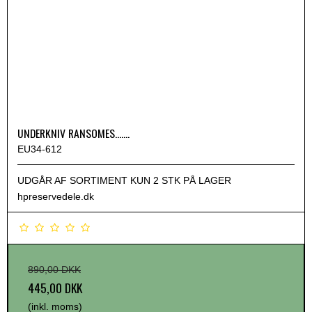
UNDERKNIV RANSOMES.......
EU34-612
UDGÅR AF SORTIMENT KUN 2 STK PÅ LAGER
hpreservedele.dk
890,00 DKK
445,00 DKK
(inkl. moms)