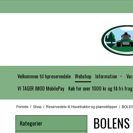
Velkommen til hpreservedele
Webshop
Information
Var
VI TAGER IMOD MobilePay
Køb for over 1000 kr og få fri frag
Forside
/
Shop
/
Reservedele til Havetraktor og plæneklipper
/
BOLE
BOLENS
Kategorier