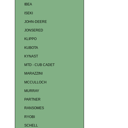
IBEA
ISEKI
JOHN-DEERE
JONSERED
KLIPPO
KUBOTA
KYNAST
MTD - CUB CADET
MARAZZINI
MCCULLOCH
MURRAY
PARTNER
RANSOMES
RYOBI
SCHELL