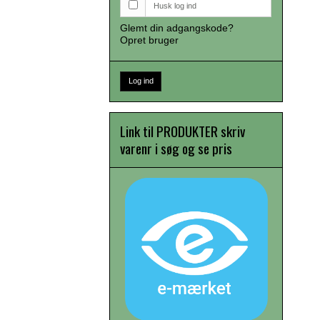
Husk log ind
Glemt din adgangskode?
Opret bruger
Log ind
Link til PRODUKTER skriv
varenr i søg og se pris