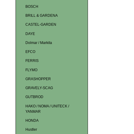
BOSCH
BRILL & GARDENA
CASTEL-GARDEN
DAYE
Dolmar / Markita
EFCO
FERRIS
FLYMO
GRASHOPPER
GRAVELY-SCAG
GUTBROD
HAKO / NOMA / UNITECK /
YANMAR
HONDA
Hustler