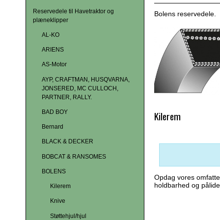
Reservedele til Havetraktor og
Bolens reservedele.
plæneklipper
AL-KO
ARIENS
AS-Motor
AYP, CRAFTMAN, HUSQVARNA,
JONSERED, MC CULLOCH,
PARTNER, RALLY.
BAD BOY
Kilerem
Bernard
BLACK & DECKER
BOBCAT & RANSOMES
BOLENS
Opdag vores omfattend
holdbarhed og pålidel
Kilerem
Knive
Støttehjul/hjul