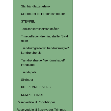
Starthåndtag/startsnor
Startrelæer og tændingsmoduler
STEMPEL
Tank/tankdæksel/ tankmåler
Timetæller/omdrejningstæller/Stykt
æller
Tændrør/ gløderør/ tændrørsnøgler/
tændrørsbørste
Tændrørshætter/ tændrørskabel/
tændkabel
Tændspole
Sikringer
KILEREMME DIVERSE
KOMPLET HJUL
Reservedele til Robotklipper
Reservedele til Buskrydder, Trimmer,