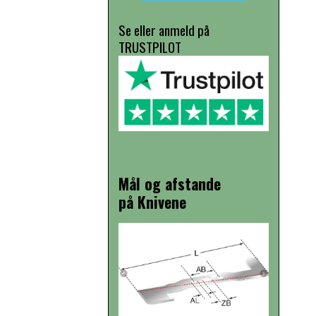
Se eller anmeld på
TRUSTPILOT
Mål og afstande
på Knivene