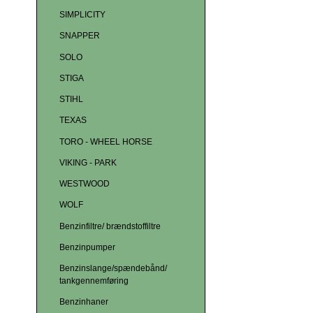
SIMPLICITY
SNAPPER
SOLO
STIGA
STIHL
TEXAS
TORO - WHEEL HORSE
VIKING - PARK
WESTWOOD
WOLF
Benzinfiltre/ brændstoffiltre
Benzinpumper
Benzinslange/spændebånd/
tankgennemføring
Benzinhaner