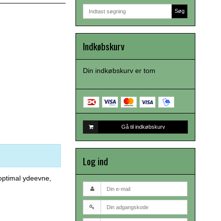
Søg
Indkøbskurv
Din indkøbskurv er tom
Gå til indkøbskurv
Log ind
 optimal ydeevne,