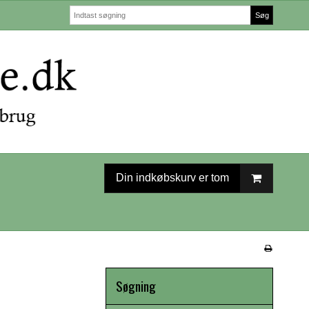
Søg
Din indkøbskurv er tom
Søgning