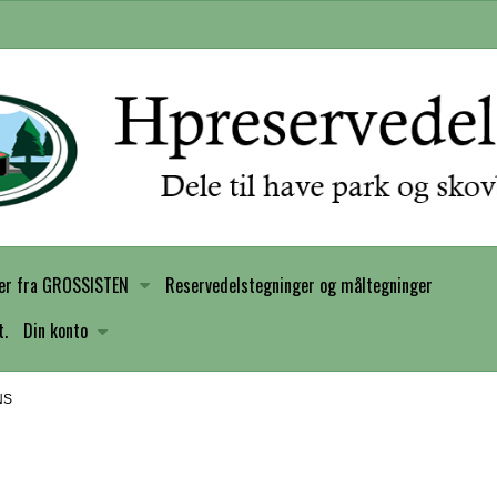
er fra GROSSISTEN
Reservedelstegninger og måltegninger
t.
Din konto
NS