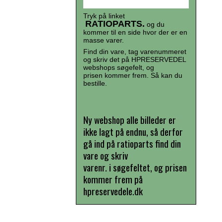
Tryk på linket
RATIOPARTS.
og du
kommer til en side hvor der er en
masse varer.
Find din vare, tag varenummeret
og skriv det på HPRESERVEDEL
webshops søgefelt, og
prisen kommer frem. Så kan du
bestille.
Ny webshop alle billeder er
ikke lagt på endnu, så derfor
gå ind på ratioparts find din
vare og skriv
varenr. i søgefeltet, og prisen
kommer frem på
hpreservedele.dk