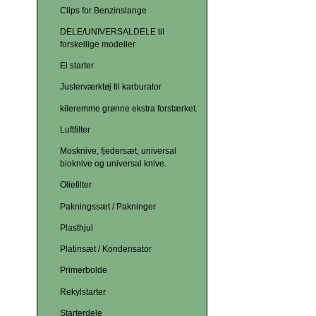
Clips for Benzinslange
DELE/UNIVERSALDELE til
forskellige modeller
El starter
Justerværktøj til karburator
kileremme grønne ekstra forstærket.
Luftfilter
Mosknive, fjedersæt, universal
bioknive og universal knive.
Oliefilter
Pakningssæt / Pakninger
Plasthjul
Platinsæt / Kondensator
Primerbolde
Rekylstarter
Starterdele