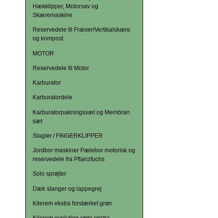
Hækklipper, Motorsav og
Skæremaskine
Reservedele til Fræser/Vertikalskære
og kompost
MOTOR
Reservedele til Motor
Karburator
Karburatordele
Karburatorpakningssæt og Membran
sæt
Slagler / FINGERKLIPPER
Jordbor maskiner Pælebor motorisk og
reservedele fra Pflanzfuchs
Solo sprøjter
Dæk slanger og lappegrej
Kilerem ekstra forstærket grøn