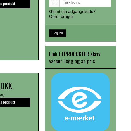
Husk log ind
is produkt
Glemt din adgangskode?
Opret bruger
Log ind
Link til PRODUKTER skriv
varenr i søg og se pris
 DKK
ms)
is produkt