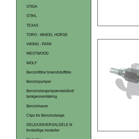
STIGA
STIHL
TEXAS
TORO - WHEEL HORSE
VIKING - PARK
WESTWOOD
WOLF
Benzinfiltre/ brændstoffiltre
Benzinpumper
Benzinslange/spændebånd/
tankgennemføring
Benzinhaner
Clips for Benzinslange
DELE/UNIVERSALDELE til
forskellige modeller