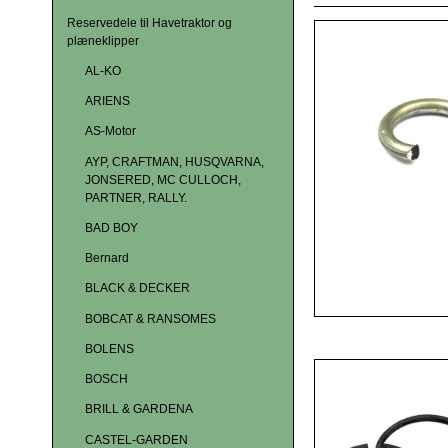
Reservedele til Havetraktor og
plæneklipper
AL-KO
ARIENS
AS-Motor
AYP, CRAFTMAN, HUSQVARNA,
JONSERED, MC CULLOCH,
PARTNER, RALLY.
BAD BOY
Bernard
BLACK & DECKER
BOBCAT & RANSOMES
BOLENS
BOSCH
BRILL & GARDENA
CASTEL-GARDEN