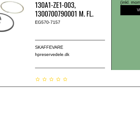
130A1-ZE1-003,
(inkl. mo
V
1300700790001 M. FL.
EG570-7157
SKAFFEVARE
hpreservedele.dk