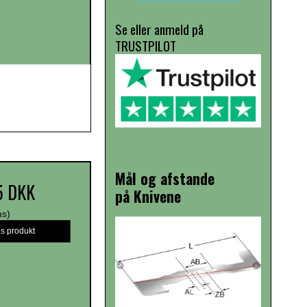
Se eller anmeld på
TRUSTPILOT
Mål og afstande
5 DKK
på Knivene
ms)
is produkt