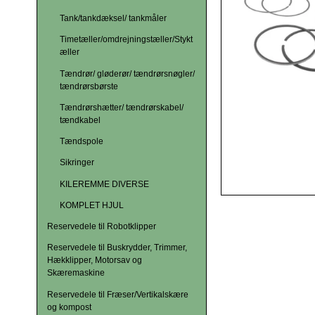
Tank/tankdæksel/ tankmåler
Timetæller/omdrejningstæller/Stykt
æller
Tændrør/ gløderør/ tændrørsnøgler/
tændrørsbørste
Tændrørshætter/ tændrørskabel/
tændkabel
Tændspole
Sikringer
KILEREMME DIVERSE
KOMPLET HJUL
Reservedele til Robotklipper
Reservedele til Buskrydder, Trimmer,
Hækklipper, Motorsav og
Skæremaskine
Reservedele til Fræser/Vertikalskære
og kompost