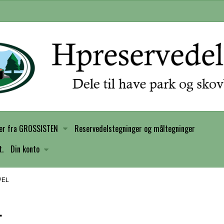
er fra GROSSISTEN
Reservedelstegninger og måltegninger
t.
Din konto
PEL
L