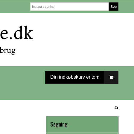
Søg
Din indkøbskurv er tom
Søgning