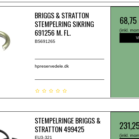
BRIGGS & STRATTON
68,75
STEMPELRING SIKRING
691256 M. FL.
(inkl. mo
V
BS691265
hpreservedele.dk
STEMPELRINGE BRIGGS &
231,2
STRATTON 499425
(inkl. mo
EU3-321