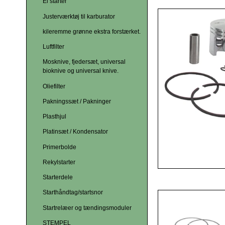
El starter
Justerværktøj til karburator
kileremme grønne ekstra forstærket.
Luftfilter
Mosknive, fjedersæt, universal
bioknive og universal knive.
Oliefilter
Pakningssæt / Pakninger
Plasthjul
Platinsæt / Kondensator
Primerbolde
Rekylstarter
Starterdele
Starthåndtag/startsnor
Startrelæer og tændingsmoduler
STEMPEL