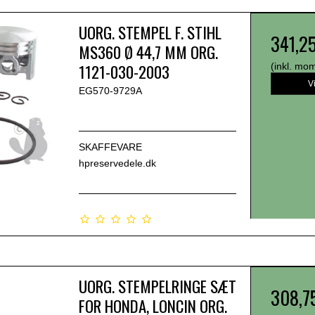
UORG. STEMPEL F. STIHL
341,2
MS360 Ø 44,7 MM ORG.
1121-030-2003
(inkl. mo
V
EG570-9729A
SKAFFEVARE
hpreservedele.dk
UORG. STEMPELRINGE SÆT
308,7
FOR HONDA, LONCIN ORG.