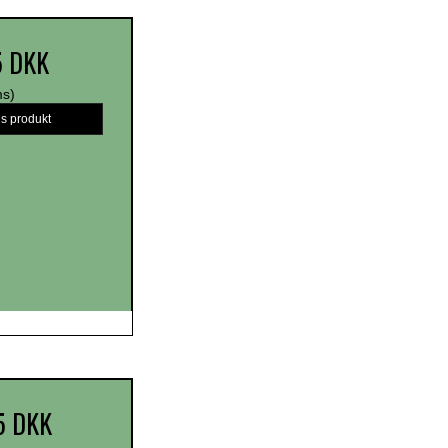
5 DKK
ms)
is produkt
5 DKK