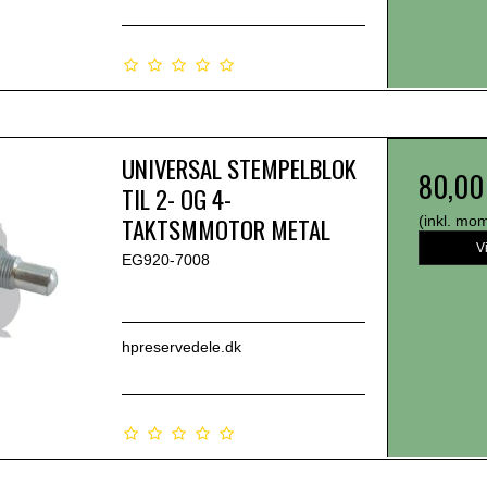
UNIVERSAL STEMPELBLOK
80,00
TIL 2- OG 4-
TAKTSMMOTOR METAL
(inkl. mo
V
EG920-7008
hpreservedele.dk