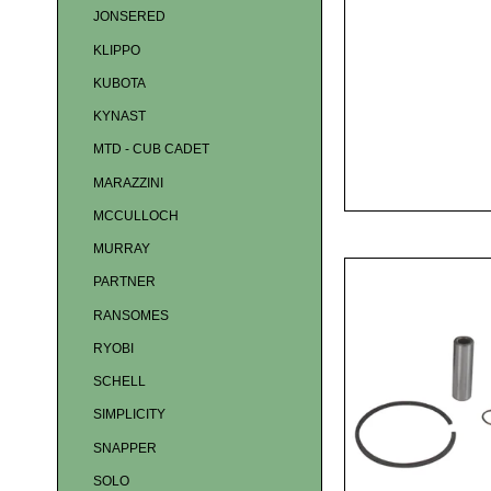
JONSERED
KLIPPO
KUBOTA
KYNAST
MTD - CUB CADET
MARAZZINI
MCCULLOCH
MURRAY
PARTNER
RANSOMES
RYOBI
SCHELL
SIMPLICITY
SNAPPER
SOLO