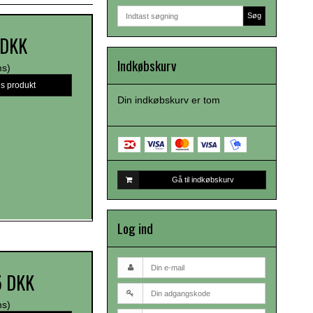
Søg
 DKK
Indkøbskurv
ms)
is produkt
Din indkøbskurv er tom
Gå til indkøbskurv
Log ind
5 DKK
ms)