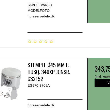
SKAFFEVARER
MODELFOTO
hpreservedele.dk
STEMPEL Ø45 MM F.
343,7
HUSQ. 346XP JONSR.
CS2152
(inkl. mo
V
EG570-9708A
hpreservedele.dk