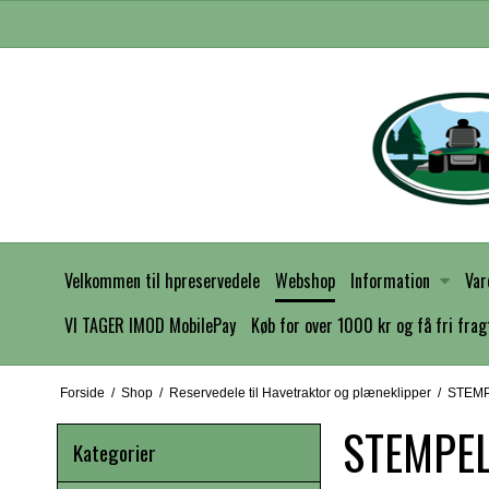
Velkommen til hpreservedele
Webshop
Information
Var
VI TAGER IMOD MobilePay
Køb for over 1000 kr og få fri frag
Forside
/
Shop
/
Reservedele til Havetraktor og plæneklipper
/
STEM
STEMPE
Kategorier