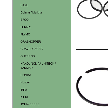
DAYE
Dolmar / Markita
EFCO
FERRIS
FLYMO
GRASHOPPER
GRAVELY-SCAG
GUTBROD
HAKO / NOMA / UNITECK /
YANMAR
HONDA
Hustler
IBEA
ISEKI
JOHN-DEERE