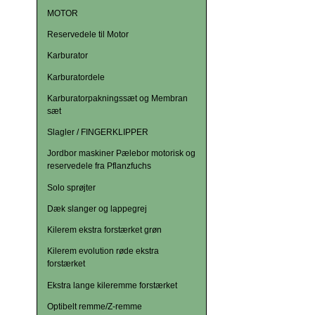
MOTOR
Reservedele til Motor
Karburator
Karburatordele
Karburatorpakningssæt og Membran
sæt
Slagler / FINGERKLIPPER
Jordbor maskiner Pælebor motorisk og
reservedele fra Pflanzfuchs
Solo sprøjter
Dæk slanger og lappegrej
Kilerem ekstra forstærket grøn
Kilerem evolution røde ekstra
forstærket
Ekstra lange kileremme forstærket
Optibelt remme/Z-remme