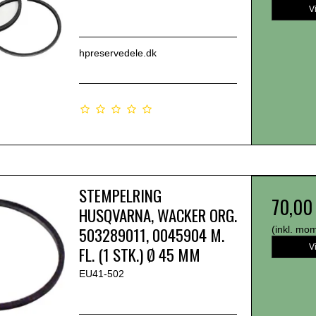
V
hpreservedele.dk
STEMPELRING
70,00
HUSQVARNA, WACKER ORG.
503289011, 0045904 M.
(inkl. mo
V
FL. (1 STK.) Ø 45 MM
EU41-502