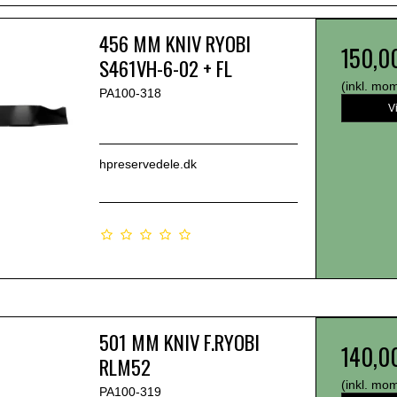
456 MM KNIV RYOBI
150,0
S461VH-6-02 + FL
(inkl. mo
PA100-318
V
hpreservedele.dk
501 MM KNIV F.RYOBI
140,0
RLM52
(inkl. mo
PA100-319