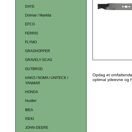
DAYE
Dolmar / Markita
EFCO
FERRIS
FLYMO
GRASHOPPER
GRAVELY-SCAG
GUTBROD
Opdag et omfattende 
HAKO / NOMA / UNITECK /
optimal ydeevne og h
YANMAR
HONDA
Hustler
IBEA
ISEKI
JOHN-DEERE