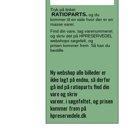
Tryk på linket
RATIOPARTS.
og du
kommer til en side hvor der er en
masse varer.
Find din vare, tag varenummeret
og skriv det på HPRESERVEDEL
webshops søgefelt, og
prisen kommer frem. Så kan du
bestille.
Ny webshop alle billeder er
ikke lagt på endnu, så derfor
gå ind på ratioparts find din
vare og skriv
varenr. i søgefeltet, og prisen
kommer frem på
hpreservedele.dk