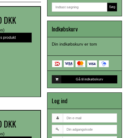
Søg
0 DKK
Indkøbskurv
ms)
is produkt
Din indkøbskurv er tom
Gå til indkøbskurv
Log ind
0 DKK
ms)