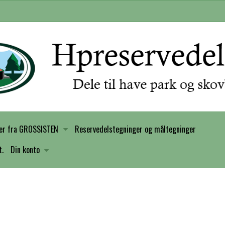
er fra GROSSISTEN
Reservedelstegninger og måltegninger
t.
Din konto