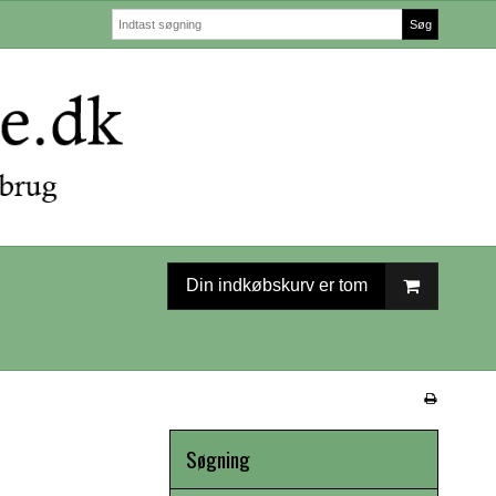
Søg
Din indkøbskurv er tom
Søgning