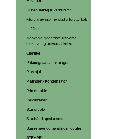
El starter
Justerværktøj til karburator
kileremme grønne ekstra forstærket.
Luftfilter
Mosknive, fjedersæt, universal
bioknive og universal knive.
Oliefilter
Pakningssæt / Pakninger
Plasthjul
Platinsæt / Kondensator
Primerbolde
Rekylstarter
Starterdele
Starthåndtag/startsnor
Startrelæer og tændingsmoduler
STEMPEL