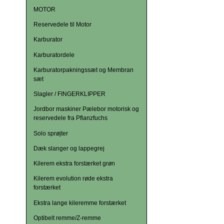
MOTOR
Reservedele til Motor
Karburator
Karburatordele
Karburatorpakningssæt og Membran
sæt
Slagler / FINGERKLIPPER
Jordbor maskiner Pælebor motorisk og
reservedele fra Pflanzfuchs
Solo sprøjter
Dæk slanger og lappegrej
Kilerem ekstra forstærket grøn
Kilerem evolution røde ekstra
forstærket
Ekstra lange kileremme forstærket
Optibelt remme/Z-remme