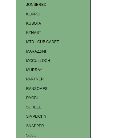
JONSERED
KLIPPO
KUBOTA
KYNAST
MTD - CUB CADET
MARAZZINI
MCCULLOCH
MURRAY
PARTNER
RANSOMES
RYOBI
SCHELL
SIMPLICITY
SNAPPER
SOLO