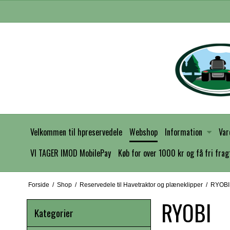
Velkommen til hpreservedele
Webshop
Information
Var
VI TAGER IMOD MobilePay
Køb for over 1000 kr og få fri frag
Forside
/
Shop
/
Reservedele til Havetraktor og plæneklipper
/
RYOBI
RYOBI
Kategorier