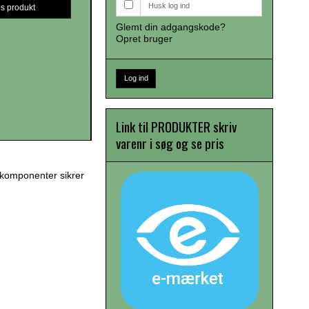
Husk log ind
is produkt
Glemt din adgangskode?
Opret bruger
Log ind
Link til PRODUKTER skriv
varenr i søg og se pris
e komponenter sikrer