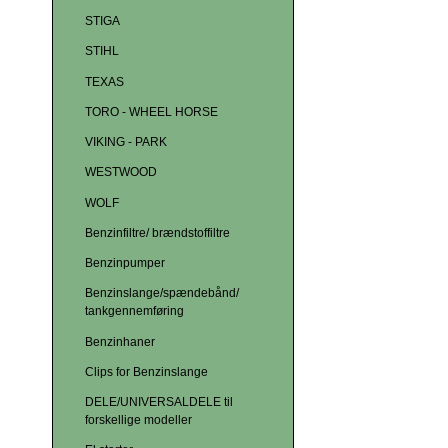
STIGA
STIHL
TEXAS
TORO - WHEEL HORSE
VIKING - PARK
WESTWOOD
WOLF
Benzinfiltre/ brændstoffiltre
Benzinpumper
Benzinslange/spændebånd/
tankgennemføring
Benzinhaner
Clips for Benzinslange
DELE/UNIVERSALDELE til
forskellige modeller