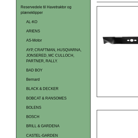
Reservedele til Havetraktor og
plæneklipper
AL-KO
ARIENS
AS-Motor
AYP, CRAFTMAN, HUSQVARNA,
JONSERED, MC CULLOCH,
PARTNER, RALLY.
BAD BOY
Bernard
BLACK & DECKER
BOBCAT & RANSOMES
BOLENS
BOSCH
BRILL & GARDENA
CASTEL-GARDEN