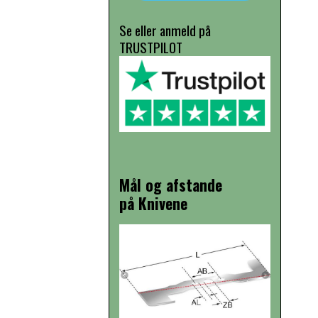
Se eller anmeld på
TRUSTPILOT
Mål og afstande
på Knivene