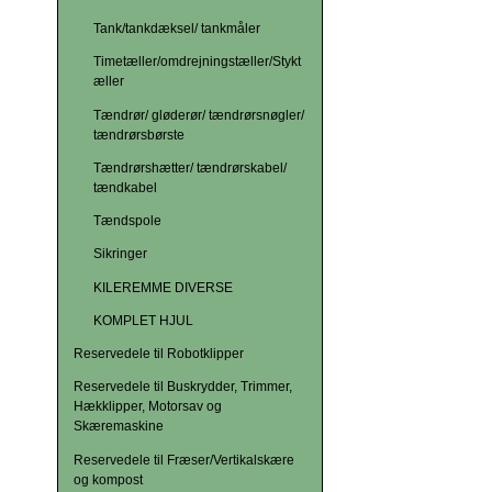
Tank/tankdæksel/ tankmåler
Timetæller/omdrejningstæller/Stykt
æller
Tændrør/ gløderør/ tændrørsnøgler/
tændrørsbørste
Tændrørshætter/ tændrørskabel/
tændkabel
Tændspole
Sikringer
KILEREMME DIVERSE
KOMPLET HJUL
Reservedele til Robotklipper
Reservedele til Buskrydder, Trimmer,
Hækklipper, Motorsav og
Skæremaskine
Reservedele til Fræser/Vertikalskære
og kompost