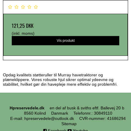
121,25 DKK
(inkl. moms)
Vis produkt
Opdag kvalitets støtteruller til Murray havetraktorer og
plæneklippere. Vores robuste hjul sikrer optimal ydeevne og
stabilitet, hvilket gør din havepleje mere effektiv og problemfri.
Hpreservedele.dk
en del af busk & sviths eftf. Ballevej 20 b
8560 Kolind
Danmark
Telefonnr.
:
30849110
E-mail
:
hpreservedele@outlook.dk
CVR-nummer
:
41686294
Sitemap
Facebook
Youtube