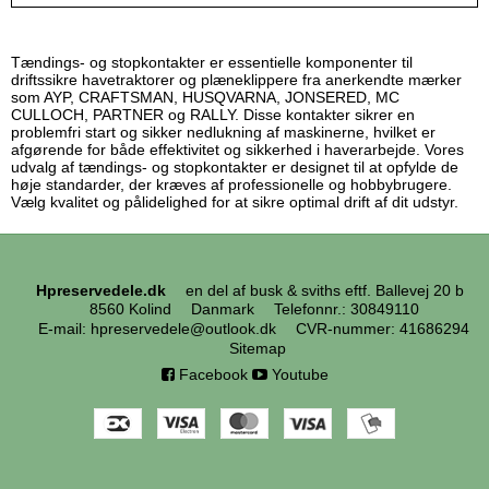
Tændings- og stopkontakter er essentielle komponenter til
driftssikre havetraktorer og plæneklippere fra anerkendte mærker
som AYP, CRAFTSMAN, HUSQVARNA, JONSERED, MC
CULLOCH, PARTNER og RALLY. Disse kontakter sikrer en
problemfri start og sikker nedlukning af maskinerne, hvilket er
afgørende for både effektivitet og sikkerhed i haverarbejde. Vores
udvalg af tændings- og stopkontakter er designet til at opfylde de
høje standarder, der kræves af professionelle og hobbybrugere.
Vælg kvalitet og pålidelighed for at sikre optimal drift af dit udstyr.
Hpreservedele.dk
en del af busk & sviths eftf. Ballevej 20 b
8560 Kolind
Danmark
Telefonnr.
:
30849110
E-mail
:
hpreservedele@outlook.dk
CVR-nummer
:
41686294
Sitemap
Facebook
Youtube