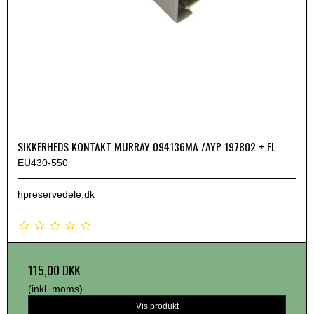
SIKKERHEDS KONTAKT MURRAY 094136MA /AYP 197802 + FL
EU430-550
hpreservedele.dk
115,00 DKK
(inkl. moms)
Vis produkt