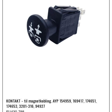
KONTAKT - til magnetkobling. AYP 154959, 169417, 174651,
174653, 3201-316, 94927
EU430-798