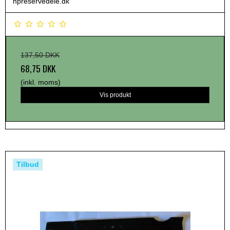
hpreservedele.dk
137,50 DKK
68,75 DKK
(inkl. moms)
Vis produkt
Tilbud