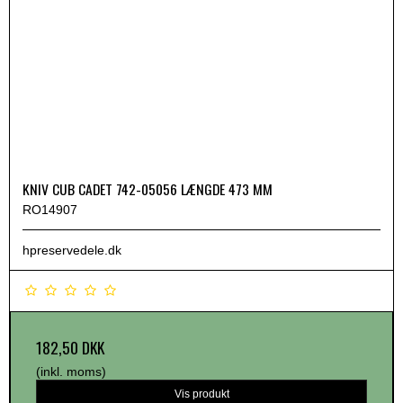
KNIV CUB CADET 742-05056 LÆNGDE 473 MM
RO14907
hpreservedele.dk
182,50 DKK
(inkl. moms)
Vis produkt