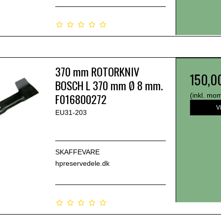
370 mm ROTORKNIV
150,0
BOSCH L 370 mm Ø 8 mm.
F016800272
(inkl. mo
V
EU31-203
SKAFFEVARE
hpreservedele.dk