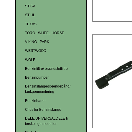
STIGA
STIHL
TEXAS
TORO - WHEEL HORSE
VIKING - PARK
WESTWOOD
WOLF
Benzinfiltre/ brændstoffiltre
Benzinpumper
Benzinslange/spændebånd/
tankgennemføring
Benzinhaner
Clips for Benzinslange
DELE/UNIVERSALDELE til
forskellige modeller