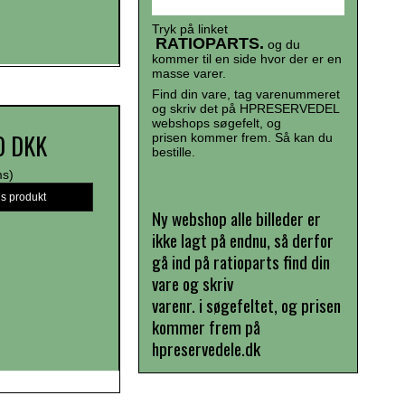
Tryk på linket
RATIOPARTS.
og du
kommer til en side hvor der er en
masse varer.
Find din vare, tag varenummeret
og skriv det på HPRESERVEDEL
webshops søgefelt, og
0 DKK
prisen kommer frem. Så kan du
bestille.
ms)
is produkt
Ny webshop alle billeder er
ikke lagt på endnu, så derfor
gå ind på ratioparts find din
vare og skriv
varenr. i søgefeltet, og prisen
kommer frem på
hpreservedele.dk