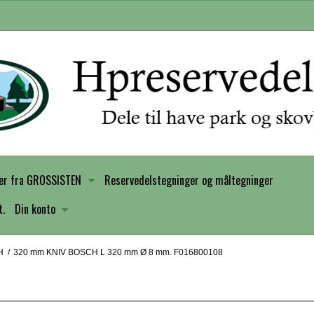
er fra GROSSISTEN
Reservedelstegninger og måltegninger
t.
Din konto
H
/
320 mm KNIV BOSCH L 320 mm Ø 8 mm. F016800108