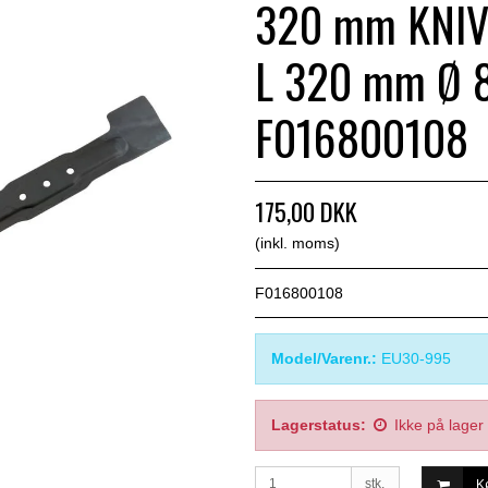
320 mm KNI
L 320 mm Ø 
F016800108
175,00 DKK
(inkl. moms)
F016800108
Model/Varenr.:
EU30-995
Lagerstatus:
Ikke på lager
stk.
K