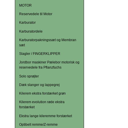
MOTOR
Reservedele til Motor
Karburator
Karburatordele
Karburatorpakningssæt og Membran
sæt
Slagler / FINGERKLIPPER
Jordbor maskiner Pælebor motorisk og
reservedele fra Pflanzfuchs
Solo sprøjter
Dæk slanger og lappegrej
Kilerem ekstra forstærket grøn
Kilerem evolution røde ekstra
forstærket
Ekstra lange kileremme forstærket
Optibelt remme/Z-remme