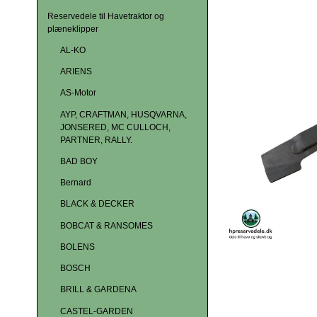
Reservedele til Havetraktor og
plæneklipper
AL-KO
ARIENS
AS-Motor
AYP, CRAFTMAN, HUSQVARNA,
JONSERED, MC CULLOCH,
PARTNER, RALLY.
BAD BOY
Bernard
BLACK & DECKER
BOBCAT & RANSOMES
BOLENS
BOSCH
BRILL & GARDENA
CASTEL-GARDEN