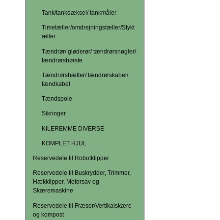
Tank/tankdæksel/ tankmåler
Timetæller/omdrejningstæller/Stykt
æller
Tændrør/ gløderør/ tændrørsnøgler/
tændrørsbørste
Tændrørshætter/ tændrørskabel/
tændkabel
Tændspole
Sikringer
KILEREMME DIVERSE
KOMPLET HJUL
Reservedele til Robotklipper
Reservedele til Buskrydder, Trimmer,
Hækklipper, Motorsav og
Skæremaskine
Reservedele til Fræser/Vertikalskære
og kompost