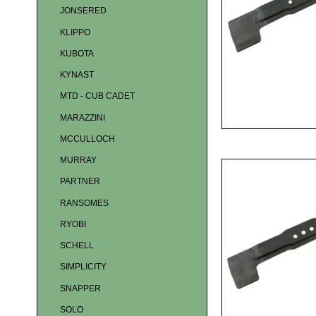
JONSERED
KLIPPO
KUBOTA
KYNAST
MTD - CUB CADET
MARAZZINI
MCCULLOCH
MURRAY
PARTNER
RANSOMES
RYOBI
SCHELL
SIMPLICITY
SNAPPER
SOLO