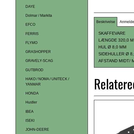
DAYE
Dolmar / Markita
Beskrivelse
Anmelde
EFCO
SKAFFEVARE
FERRIS
LÆNGDE 320,0 
FLYMO
HUL Ø 8,0 MM
GRASHOPPER
SIDEHULLER Ø 8
AFSTAND MIDT/ 
GRAVELY-SCAG
GUTBROD
Relatere
HAKO / NOMA / UNITECK /
YANMAR
HONDA
Hustler
IBEA
ISEKI
JOHN-DEERE