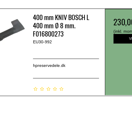
400 mm KNIV BOSCH L
230,0
400 mm Ø 8 mm.
F016800273
(inkl. mo
V
EU30-992
hpreservedele.dk