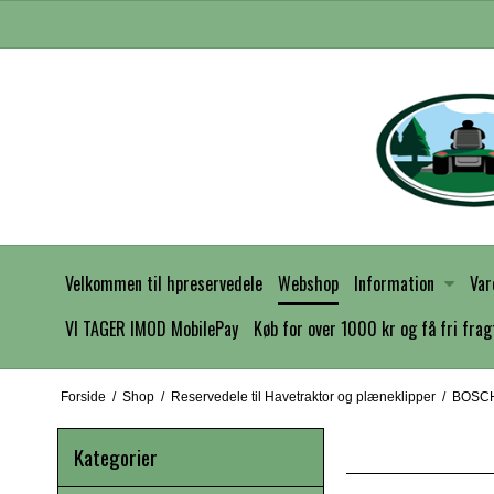
Velkommen til hpreservedele
Webshop
Information
Var
VI TAGER IMOD MobilePay
Køb for over 1000 kr og få fri frag
Forside
/
Shop
/
Reservedele til Havetraktor og plæneklipper
/
BOSC
Kategorier