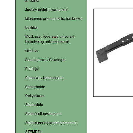
El starter
Justerværktøj til karburator
kileremme grønne ekstra forstærket.
Luftfilter
Mosknive, fjedersæt, universal
bioknive og universal knive.
Oliefilter
Pakningssæt / Pakninger
Plasthjul
Platinsæt / Kondensator
Primerbolde
Rekylstarter
Starterdele
Starthåndtag/startsnor
Startrelæer og tændingsmoduler
STEMPEL