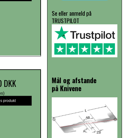
Se eller anmeld på
TRUSTPILOT
Mål og afstande
0 DKK
på Knivene
ms)
is produkt