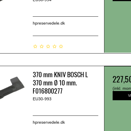
hpreservedele.dk
370 mm KNIV BOSCH L
227,5
370 mm Ø 10 mm.
F016800277
(inkl. mo
V
EU30-993
hpreservedele.dk