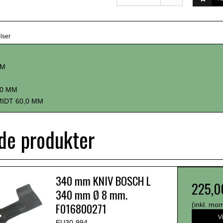
lser
MM
,0 MM
MIDT 60,0 MM
de produkter
340 mm KNIV BOSCH L
225,0
340 mm Ø 8 mm.
F016800271
(inkl. mo
V
EU30-994