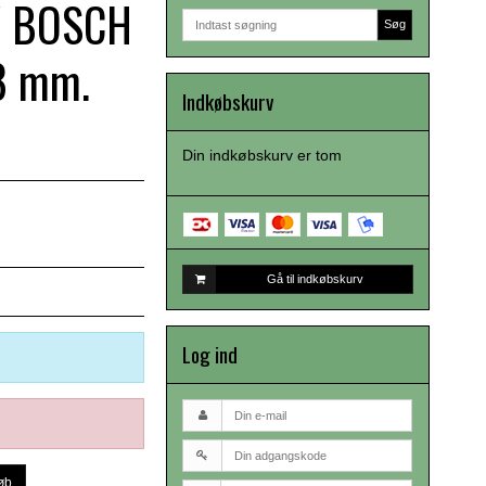
V BOSCH
Søg
8 mm.
Indkøbskurv
Din indkøbskurv er tom
Gå til indkøbskurv
Log ind
øb