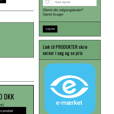
Husk log ind
Glemt din adgangskode?
Opret bruger
Log ind
Link til PRODUKTER skriv
varenr i søg og se pris
0 DKK
ms)
is produkt