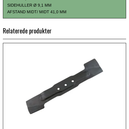
SIDEHULLER Ø 9,1 MM
AFSTAND MIDT/ MIDT 41,0 MM
Relaterede produkter