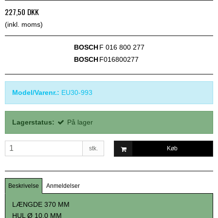
227,50 DKK
(inkl. moms)
BOSCH
F 016 800 277
BOSCH
F016800277
Model/Varenr.:
EU30-993
Lagerstatus:
På lager
stk.
Køb
Beskrivelse
Anmeldelser
LÆNGDE 370 MM
HUL Ø 10,0 MM