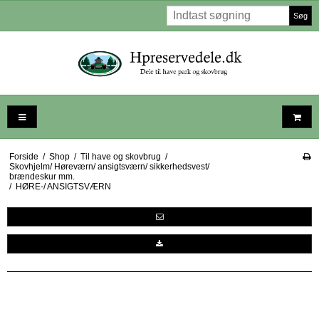
Søg
Forside
/
Shop
/
Til have og skovbrug
/
Skovhjelm/ Høreværn/ ansigtsværn/ sikkerhedsvest/
brændeskur mm.
/
HØRE-/ ANSIGTSVÆRN