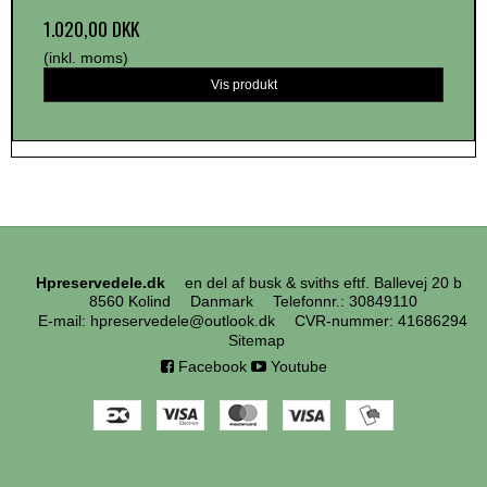
1.020,00 DKK
(inkl. moms)
Vis produkt
Hpreservedele.dk
en del af busk & sviths eftf. Ballevej 20 b
8560 Kolind
Danmark
Telefonnr.
:
30849110
E-mail
:
hpreservedele@outlook.dk
CVR-nummer
:
41686294
Sitemap
Facebook
Youtube