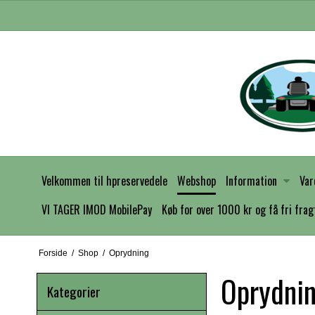
Velkommen til hpreservedele
Webshop
Information
Var
VI TAGER IMOD MobilePay
Køb for over 1000 kr og få fri frag
Forside
/
Shop
/
Oprydning
Oprydni
Kategorier