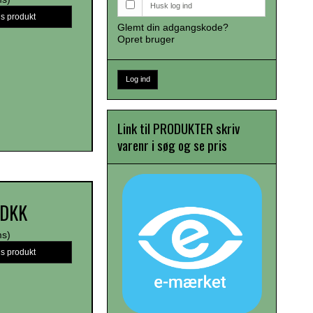
Husk log ind
is produkt
Glemt din adgangskode?
Opret bruger
Log ind
Link til PRODUKTER skriv
varenr i søg og se pris
 DKK
ms)
is produkt