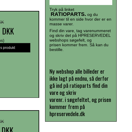
Tryk på linket
RATIOPARTS.
og du
kommer til en side hvor der er en
KK
masse varer.
5 DKK
Find din vare, tag varenummeret
og skriv det på HPRESERVEDEL
webshops søgefelt, og
ms)
prisen kommer frem. Så kan du
is produkt
bestille.
Ny webshop alle billeder er
ikke lagt på endnu, så derfor
gå ind på ratioparts find din
vare og skriv
varenr. i søgefeltet, og prisen
kommer frem på
hpreservedele.dk
KK
3 DKK