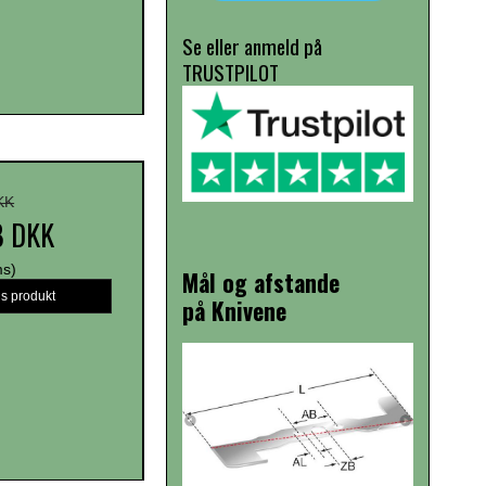
Se eller anmeld på
TRUSTPILOT
KK
8 DKK
ms)
Mål og afstande
is produkt
på Knivene