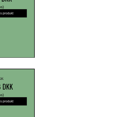
ms)
is produkt
KK
8 DKK
ms)
is produkt