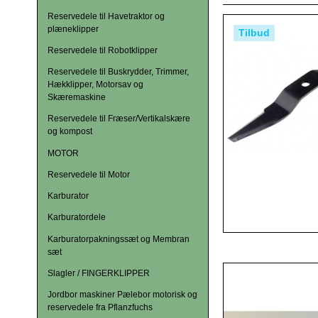
Reservedele til Havetraktor og
plæneklipper
Tilbud
Reservedele til Robotklipper
Reservedele til Buskrydder, Trimmer,
Hækklipper, Motorsav og
Skæremaskine
Reservedele til Fræser/Vertikalskære
og kompost
MOTOR
Reservedele til Motor
Karburator
Karburatordele
Karburatorpakningssæt og Membran
sæt
Slagler / FINGERKLIPPER
Jordbor maskiner Pælebor motorisk og
reservedele fra Pflanzfuchs