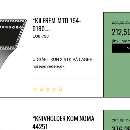
*KILEREM MTD 754-
425,00 D
0180.....
212,5
EU8-798
(inkl. mo
V
UDGÅET KUN 2 STK PÅ LAGER
hpreservedele.dk
*KNIVHOLDER KOM.NOMA
752,50 D
44251
376,2