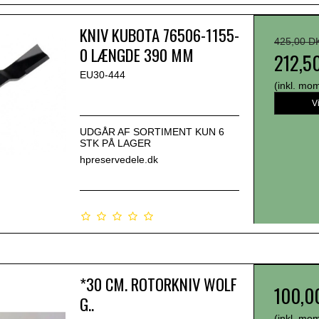
KNIV KUBOTA 76506-1155-
425,00 D
0 LÆNGDE 390 MM
212,5
EU30-444
(inkl. mo
V
UDGÅR AF SORTIMENT KUN 6
STK PÅ LAGER
hpreservedele.dk
*30 CM. ROTORKNIV WOLF
100,0
G..
(inkl. mo