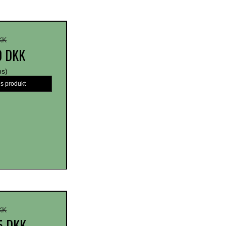
KK
0 DKK
ms)
is produkt
KK
5 DKK