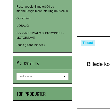
Reservedele til motorbåd og
marineudstyr, mere info ring 86392400
Oprydning
UDSALG
SOLO RESTSALG BUSKRYDDER /
MOTORSAVE
Tilbud
Strips ( Kabelbinder )
Momsvisning
TOP PRODUKTER