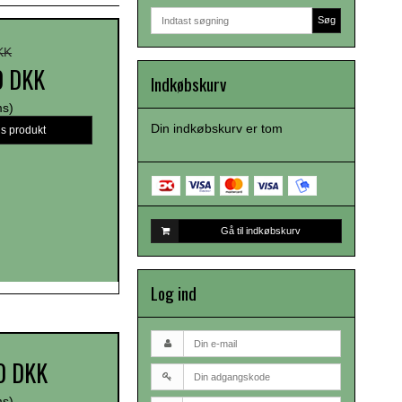
Søg
KK
0 DKK
Indkøbskurv
ms)
Din indkøbskurv er tom
is produkt
Gå til indkøbskurv
Log ind
0 DKK
ms)