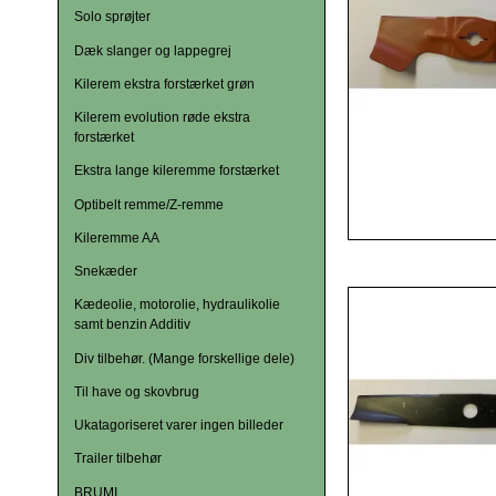
Solo sprøjter
Dæk slanger og lappegrej
Kilerem ekstra forstærket grøn
Kilerem evolution røde ekstra
forstærket
Ekstra lange kileremme forstærket
Optibelt remme/Z-remme
Kileremme AA
Snekæder
Kædeolie, motorolie, hydraulikolie
samt benzin Additiv
Div tilbehør. (Mange forskellige dele)
Til have og skovbrug
Ukatagoriseret varer ingen billeder
Trailer tilbehør
BRUMI