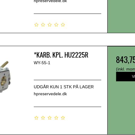
hpreservedele.dk
*KARB. KPL. HU2225R
843,7
WY-55-1
(inkl. mo
V
UDGÅR KUN 1 STK PÅ LAGER
hpreservedele.dk