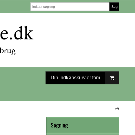
Søg
Din indkøbskurv er tom
Søgning