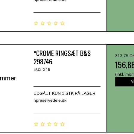
*CROME RINGSÆT B&S
313,75 D
298746
156,8
EU3-346
(inkl. mo
V
UDGÅET KUN 1 STK PÅ LAGER
hpreservedele.dk