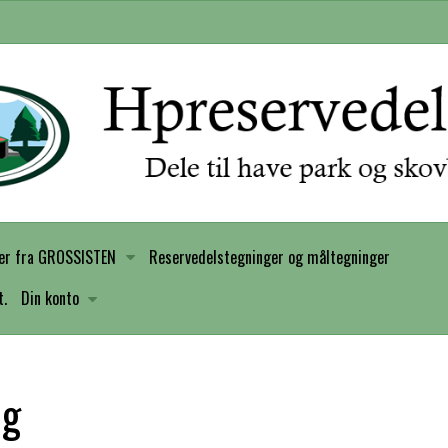
er fra GROSSISTEN
Reservedelstegninger og måltegninger
t.
Din konto
ng