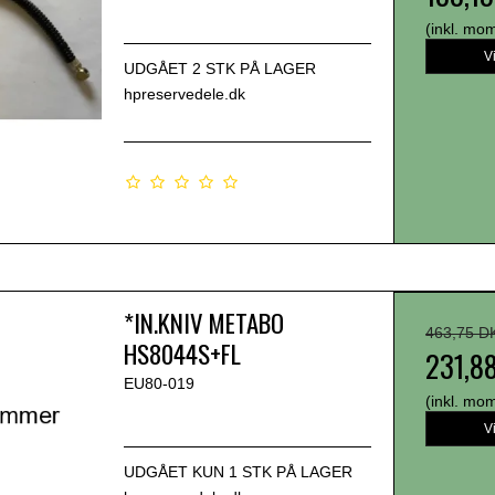
(inkl. mo
V
UDGÅET 2 STK PÅ LAGER
hpreservedele.dk
*IN.KNIV METABO
463,75 D
HS8044S+FL
231,8
EU80-019
(inkl. mo
V
UDGÅET KUN 1 STK PÅ LAGER