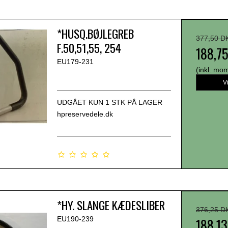
*HUSQ.BØJLEGREB
377,50 D
F.50,51,55, 254
188,7
EU179-231
(inkl. mo
V
UDGÅET KUN 1 STK PÅ LAGER
hpreservedele.dk
*HY. SLANGE KÆDESLIBER
376,25 D
EU190-239
188,1